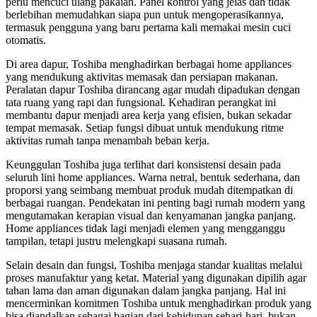
perlu mencuci ulang pakaian. Panel kontrol yang jelas dan tidak
berlebihan memudahkan siapa pun untuk mengoperasikannya,
termasuk pengguna yang baru pertama kali memakai mesin cuci
otomatis.
Di area dapur, Toshiba menghadirkan berbagai home appliances
yang mendukung aktivitas memasak dan persiapan makanan.
Peralatan dapur Toshiba dirancang agar mudah dipadukan dengan
tata ruang yang rapi dan fungsional. Kehadiran perangkat ini
membantu dapur menjadi area kerja yang efisien, bukan sekadar
tempat memasak. Setiap fungsi dibuat untuk mendukung ritme
aktivitas rumah tanpa menambah beban kerja.
Keunggulan Toshiba juga terlihat dari konsistensi desain pada
seluruh lini home appliances. Warna netral, bentuk sederhana, dan
proporsi yang seimbang membuat produk mudah ditempatkan di
berbagai ruangan. Pendekatan ini penting bagi rumah modern yang
mengutamakan kerapian visual dan kenyamanan jangka panjang.
Home appliances tidak lagi menjadi elemen yang mengganggu
tampilan, tetapi justru melengkapi suasana rumah.
Selain desain dan fungsi, Toshiba menjaga standar kualitas melalui
proses manufaktur yang ketat. Material yang digunakan dipilih agar
tahan lama dan aman digunakan dalam jangka panjang. Hal ini
mencerminkan komitmen Toshiba untuk menghadirkan produk yang
bisa diandalkan sebagai bagian dari kehidupan sehari-hari, bukan