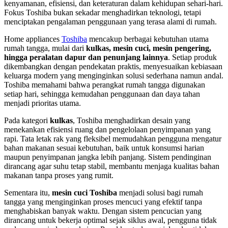
kenyamanan, efisiensi, dan keteraturan dalam kehidupan sehari-hari.
Fokus Toshiba bukan sekadar menghadirkan teknologi, tetapi
menciptakan pengalaman penggunaan yang terasa alami di rumah.
Home appliances
Toshiba
mencakup berbagai kebutuhan utama
rumah tangga, mulai dari
kulkas, mesin cuci, mesin pengering,
hingga peralatan dapur dan penunjang lainnya
. Setiap produk
dikembangkan dengan pendekatan praktis, menyesuaikan kebiasaan
keluarga modern yang menginginkan solusi sederhana namun andal.
Toshiba memahami bahwa perangkat rumah tangga digunakan
setiap hari, sehingga kemudahan penggunaan dan daya tahan
menjadi prioritas utama.
Pada kategori
kulkas
, Toshiba menghadirkan desain yang
menekankan efisiensi ruang dan pengelolaan penyimpanan yang
rapi. Tata letak rak yang fleksibel memudahkan pengguna mengatur
bahan makanan sesuai kebutuhan, baik untuk konsumsi harian
maupun penyimpanan jangka lebih panjang. Sistem pendinginan
dirancang agar suhu tetap stabil, membantu menjaga kualitas bahan
makanan tanpa proses yang rumit.
Sementara itu,
mesin cuci Toshiba
menjadi solusi bagi rumah
tangga yang menginginkan proses mencuci yang efektif tanpa
menghabiskan banyak waktu. Dengan sistem pencucian yang
dirancang untuk bekerja optimal sejak siklus awal, pengguna tidak