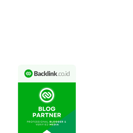
Indah Yuliarti
Info Aja
Sehat Bijak
Bertanya
Afiliasi
Acara
Adaptasi
Adat
Abai
Alun
Alih
Ambil
Akumulasi
Ancam
Angkut
Asing
Arah
Bagi
Basmi
Balas
Bayang
Beli
Bawa
Terbenam
Bebas
Belenggu
Biasa
Bentuk
Terburu
Cabut
Cantum
Cakup
Aduan
Ajakan
Adem
Mengakar
Akses
Anggap
Balas
Ambil
Bentuk
Capai
Unggah
Ubah
Tunggu
Ukur
Ulasan Kata
Gentayangan
Bapak
Dinginan
Banyakan
Besaran
Kedalaman
Memikat
Gembira
Yakinkan
Segera
Sekali
Kehendak
Kesepuluh
Sambungan Media
Konsultasi Ku
Sepuluh
Kata
Berita Dingin
Perkenan Blog
Bahasa Blog
Tanda Blog
Sepeluh Berita
Media Konsultasi
Tanya Info
Media Hangat
Bahasa
Kata