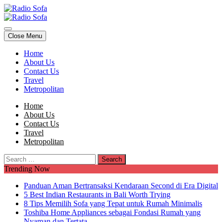
Skip
to
Radio Sofa
Sofa Radio
content
Radio Sofa
Sofa Radio
Close Menu
Home
About Us
Contact Us
Travel
Metropolitan
Home
About Us
Contact Us
Travel
Metropolitan
Search
for:
Trending Now
Panduan Aman Bertransaksi Kendaraan Second di Era Digital
5 Best Indian Restaurants in Bali Worth Trying
8 Tips Memilih Sofa yang Tepat untuk Rumah Minimalis
Toshiba Home Appliances sebagai Fondasi Rumah yang
Nyaman dan Tertata