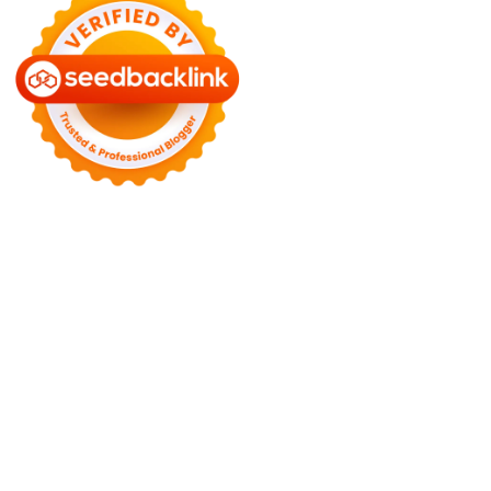
Motors
Anunk Blog
Azur Teknik
Delapan Tujuh
Image Fiver
Kimcel
Lanka Phone
Doronix
Hey Go Girl
Lace Mamba
Polliwog
Spond
Subito Technology
Wiki Figures
Neko Yamada
Foshan
Yewang
Plaber Store
Zero Modal
Take Ni Bo
Accela Navi
Dframe
Works
Hilde Heim
Wadimhiri
Ants INC
Passengers Online
Quoc
Dat Travel
Albayt Al-Fakhir
Auto Papa
Avatron Park
Astro Sabina
Blog Dalara
Twurn
Epi Mundo
Kata Kahama
Salafiyat
Iklan Ceria
W Blogers
Yamato Grace
Islamu Deni
Mehru Blog
Swa Berita
Olivia Toja
Melisa Chaib
Yurora
Meta Online
Kata Bijak
Mitha
Mbah Sinopsis
Jogjis
Jays South
Fresta
April WEB
Wani Sinso
Aladde
Slaggert
My Hit Radio
Sambal Mama
Utama Indo
KP Info
Aidax
Hy Connect
Estenad
Hamakoi
Jasa Buat Surat
Moots
Clothing
Virtual Panic
Nurse Husain
Sulastri
Shoh WEB
Zombie
Net
Novo Tech Online
Hojalero
Mery & Marina
Eien Blog
Sallad